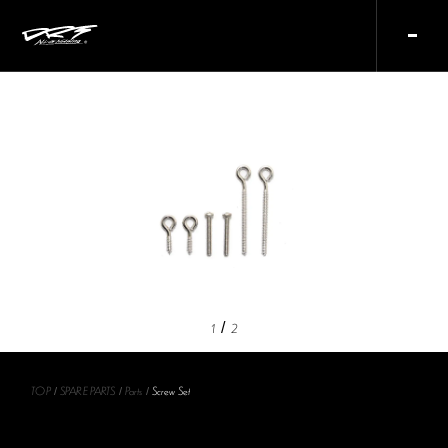
/
1
2
TOP
SPARE PARTS
Parts
Screw Set
/
/
/