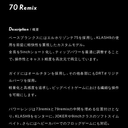
70 Remix
Description
/ 概要
ベースブランクスにはエルホリゾンテ75を採用し、KLASH9の使
用を前提に軽快性を重視したカスタムモデル。
全長を5inchショート化し、ティップパワーを最適に調整すること
で、操作性とキャスト精度を高次元で両立しています。
ガイドにはオールチタンを採用し、その他各部にもDRTオリジナ
ルパーツを採用。
軽量化と高感度を追求し、ビッグベイトゲームにおける繊細な操作
を可能にします。
パワーレンジは73remixと79remixの中間を埋める位置付けとな
り、KLASH9をセンターに、JOKERや9inchクラスのソフトスイム
ベイト、さらにはヘビーカバーでのフロッグゲームにも対応。