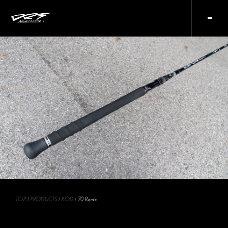
/
1
11
TOP
PRODUCTS
ROD
70 Remix
/
/
/