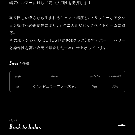
幅広いルアーに対して高い汎用性を発揮します。
取り回しの良さから生まれるキャスト精度と、トリッキーなアクシ
ョン操作への追従性により、テクニカルなビッグベイトゲームに対
応。
そのポテンシャルはGHOST（約9ozクラス）までカバーし、パワー
と操作性を高い次元で融合した一本に仕上がっています。
Spec
/ 仕様
Length
Action
LureMAX
LineMAX
7ft
RF(レギュラーファースト）
9oz
30lb
ROD
Back to Index