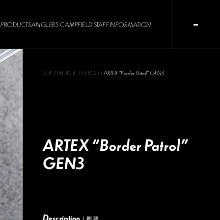
PRODUCTS
ANGLERS CAMP
FIELD STAFF
INFORMATION
TOP
PRODUCTS
ROD
ARTEX “Border Patrol” GEN3
/
/
/
ARTEX “Border Patrol”
GEN3
Description
/ 概要