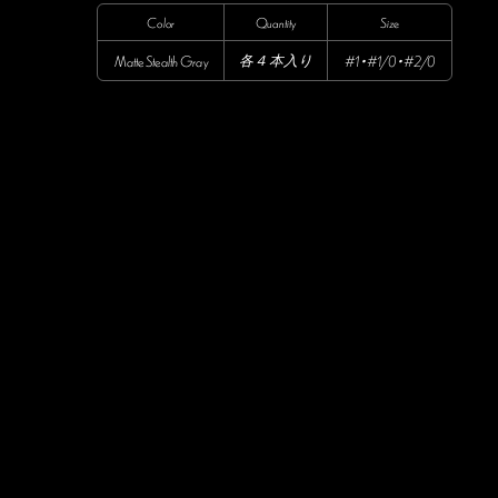
Color
Quantity
Size
各４本入り
Matte Stealth Gray
#1・#1/0・#2/0