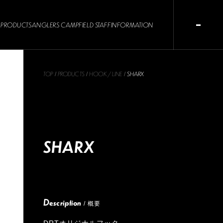
PRODUCTS
ANGLERS CAMP
FIELD STAFF
INFORMATION
TOP
PRODUCTS
HOOK / LINE
SHARX
/
/
/
SHARX
Description
/ 概要