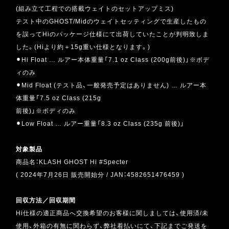
(組み立て工程での搭載ウェイトのセットアップミス)
テスト中のGHOST/Midのウェイトセッティングで生産したもの
を誤ってHiのパッケージ仕様にて出荷していたことが判明致しま
した。(Hiより約＋15g重い仕様となります。)
⚫︎Hi Float … ルアー本体重量「7.1 oz Class (200g前後)」※ボデ
ィのみ
⚫︎Mid Float (テスト品、一般発売予定はありません) … ルアー本
体重量「7.5 oz Class (215g
前後)」※ボディのみ
⚫︎Low Float … ルアー重量「8.3 oz Class (235g 前後)」
対象製品
商品名：KLASH GHOST Hi
#Specter
( 2024年7月26日 販売開始分 / JAN：4582651476459 )
回収方法／回収期間
Hi仕様の適正商品へ交換希望のお客様に関しましては、使用済/未
使用、外箱の有無に関わらず、弊社着払いにて、下記までご発送を