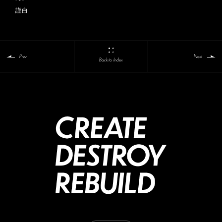
謹白
Prev
Next
Back to Index