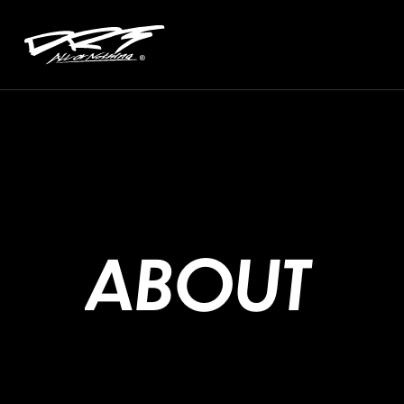
A
B
O
U
T