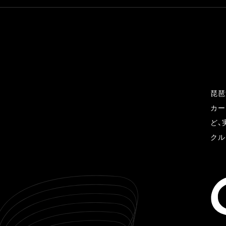
琵琶
カー
ど、
クル