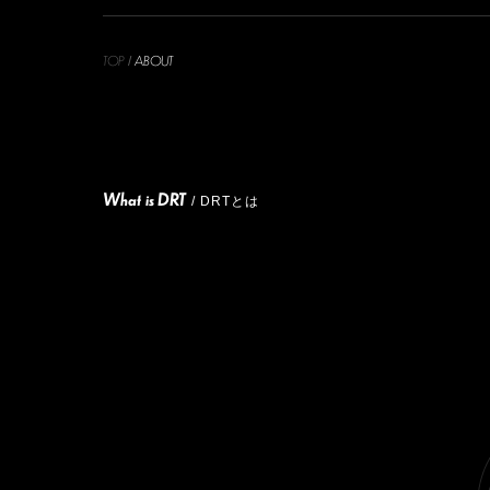
TOP
ABOUT
/
What is DRT
/ DRTとは